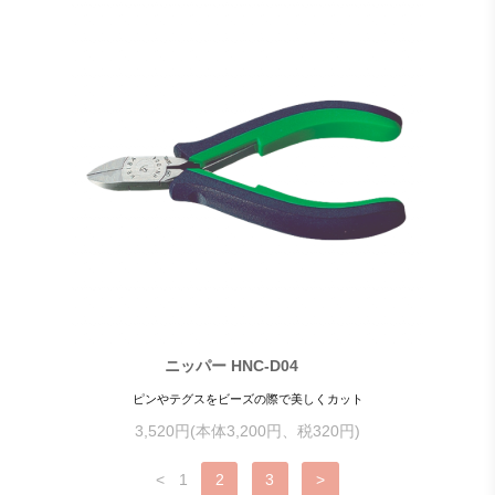
ニッパー HNC-D04
ピンやテグスをビーズの際で美しくカット
3,520円(本体3,200円、税320円)
<
1
2
3
>